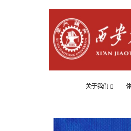
Skip
西安交
to
Xi'an Jiaotong Unversity Alumni Ass
content
关于我们