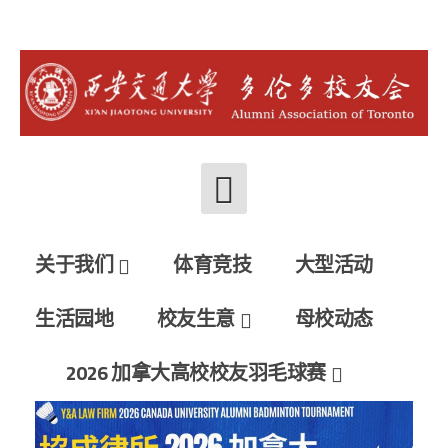
Skip
to
西安交大多伦
Xi'an Jiaotong Unversity Alumni Association of
content
Toronto
多校友会
关于我们
体育竞技
大型活动
生活园地
校友生意
母校动态
2026 加拿大高校校友羽毛球赛