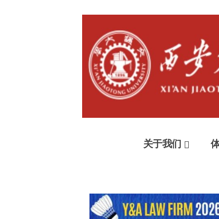
Skip
西安交
to
Xi'an Jiaotong Unversity Alumni Ass
content
关于我们